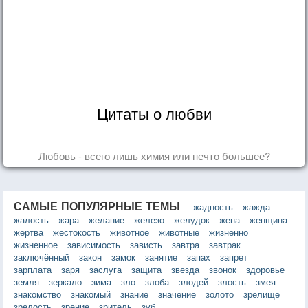
Цитаты о любви
Любовь - всего лишь химия или нечто большее?
САМЫЕ ПОПУЛЯРНЫЕ ТЕМЫ
жадность
жажда
жалость
жара
желание
железо
желудок
жена
женщина
жертва
жестокость
животное
животные
жизненно
жизненное
зависимость
зависть
завтра
завтрак
заключённый
закон
замок
занятие
запах
запрет
зарплата
заря
заслуга
защита
звезда
звонок
здоровье
земля
зеркало
зима
зло
злоба
злодей
злость
змея
знакомство
знакомый
знание
значение
золото
зрелище
зрелость
зрение
зритель
зуб