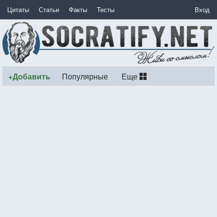
Цитаты
Статьи
Факты
Тесты
Вход
+Добавить
Популярные
Еще