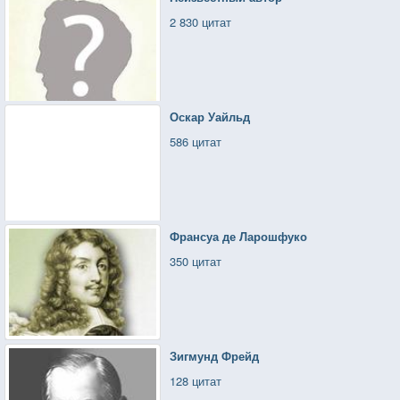
2 830 цитат
Оскар Уайльд
586 цитат
Франсуа де Ларошфуко
350 цитат
Зигмунд Фрейд
128 цитат