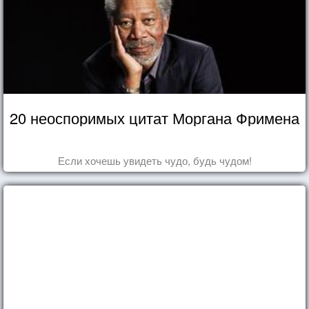
20 неоспоримых цитат Моргана Фримена
Если хочешь увидеть чудо, будь чудом!