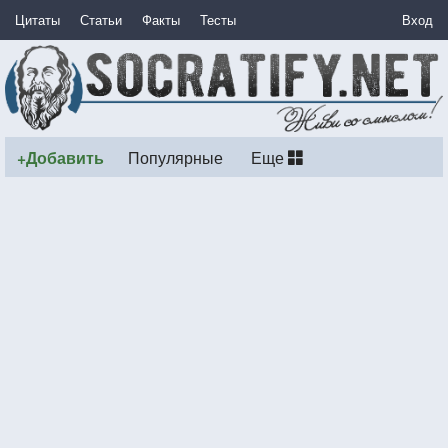
Цитаты
Статьи
Факты
Тесты
Вход
+Добавить
Популярные
Еще