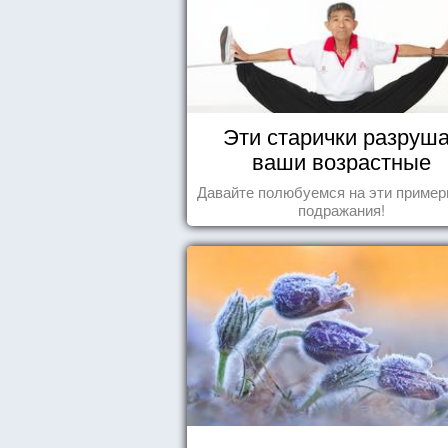
Эти старички разруш
ваши возрастные
стереотипы
Давайте полюбуемся на эти пример
подражания!