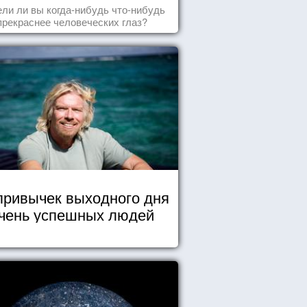
ли ли вы когда-нибудь что-нибудь
прекраснее человеческих глаз?
привычек выходного дня
чень успешных людей