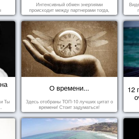
отношениях
Интенсивный обмен энергиями
Виде
ы
происходит между партнерами тогда,
когда они испытывают симпатию друг к
другу...
ина
О времени...
12 
о
 и Ты
Здесь отобраны ТОП-10 лучших цитат о
.
времени! Стоит задуматься!