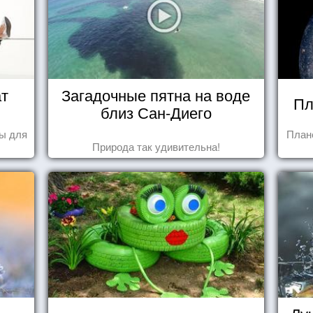
ат
Загадочные пятна на воде
Пл
близ Сан-Диего
ы для
План
Природа так удивительна!