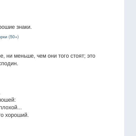
рошие знаки.
рки (50+)
, ни меньше, чем они того стоят; это
сподин.
,
ношей:
плохой...
то хороший.