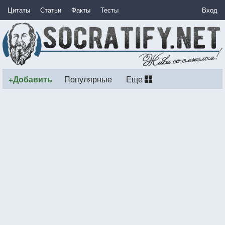
Цитаты
Статьи
Факты
Тесты
Вход
+Добавить
Популярные
Еще