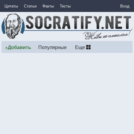
Цитаты
Статьи
Факты
Тесты
Вход
+Добавить
Популярные
Еще