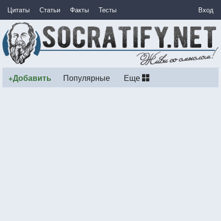
Цитаты
Статьи
Факты
Тесты
Вход
+Добавить
Популярные
Еще