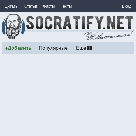
Цитаты
Статьи
Факты
Тесты
Вход
+Добавить
Популярные
Еще