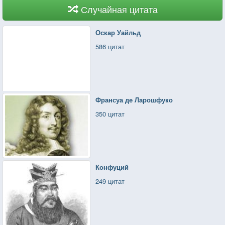
Случайная цитата
Оскар Уайльд
586 цитат
Франсуа де Ларошфуко
350 цитат
Конфуций
249 цитат