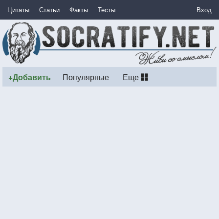
Цитаты
Статьи
Факты
Тесты
Вход
+Добавить
Популярные
Еще