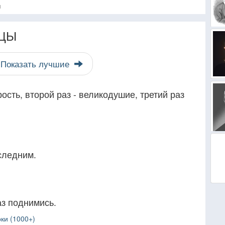
я
ЦЫ
Показать лучшие
ость, второй раз - великодушие, третий раз
следним.
аз поднимись.
ки (1000+)