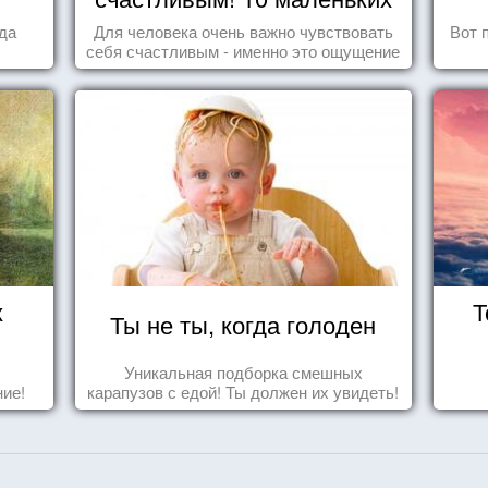
радостей настоящего
гда
Для человека очень важно чувствовать
Вот 
Счастья
себя счастливым - именно это ощущение
дарит позитивные эмоции и превращает
каждый день в маленький праздник.
х
Т
Ты не ты, когда голоден
Уникальная подборка смешных
ие!
карапузов с едой! Ты должен их увидеть!