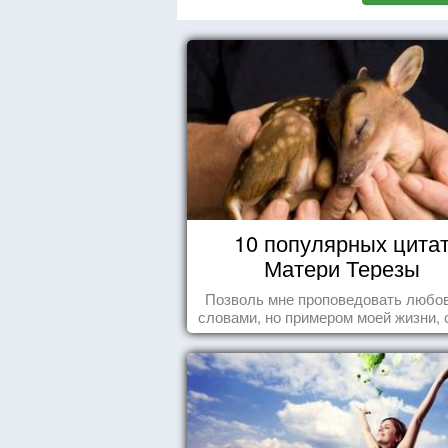
10 популярных цита
Матери Терезы
Позволь мне проповедовать любов
словами, но примером моей жизни, 
влечения, воодушевляющим влияние