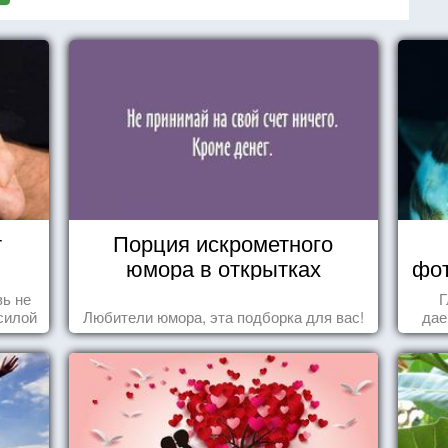
т
Порция искрометного
юмора в открытках
фот
ь не
Г
силой
Любители юмора, эта подборка для вас!
дае
м ...