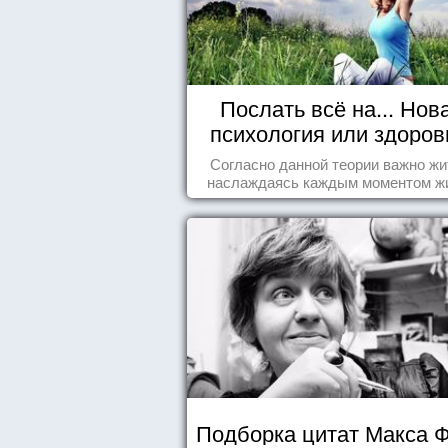
Послать всё на... Нов
психология или здоро
пофигизм.
Согласно данной теории важно жи
наслаждаясь каждым моментом ж
осознанно и с удовольствием. Как 
попробуем разобраться на реаль
примерах.
Подборка цитат Макса 