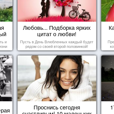
ая
Любовь... Подборка ярких
К
вый
цитат о любви!
ть и
Пусть в День Влюбленных каждый будет
Пре
изни
рядом со своей второй половинкой!
ко
это,
вид
ных
се
Проснись сегодня
1
Фрая
счастливым! 10 маленьких