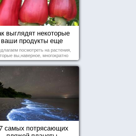
ак выглядят некоторые
ваши продукты еще
живыми?
длагаем посмотреть на растения,
торые вы,наверное, многократно
ели , но никогда не представляли
бе, что употребляете их в пищу.
7 самых потрясающих
пляжей планеты