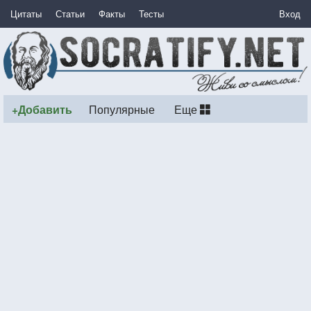
Цитаты
Статьи
Факты
Тесты
Вход
+Добавить
Популярные
Еще