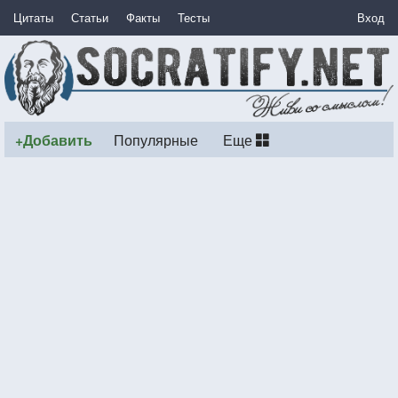
Цитаты
Статьи
Факты
Тесты
Вход
+Добавить
Популярные
Еще