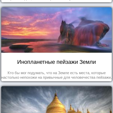
Инопланетные пейзажи Земли
Кто бы мог подумать, что на Земле есть места, которые
настолько непохожи на привычные для человечества пейзажи,
что кажутся и вовсе инопланетными!