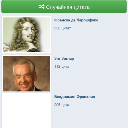
Случайная цитата
Франсуа де Ларошфуко
350 цитат
Зиг Зиглар
112 цитат
Бенджамин Франклин
205 цитат