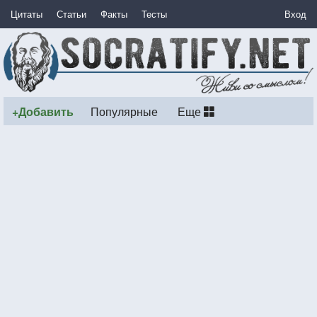
Цитаты
Статьи
Факты
Тесты
Вход
+Добавить
Популярные
Еще