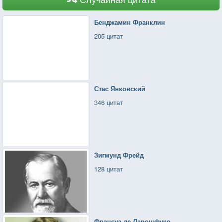
Бенджамин Франклин
205 цитат
Стас Янковский
346 цитат
Зигмунд Фрейд
128 цитат
Франсуа де Ларошфуко