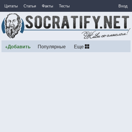
Цитаты
Статьи
Факты
Тесты
Вход
+Добавить
Популярные
Еще