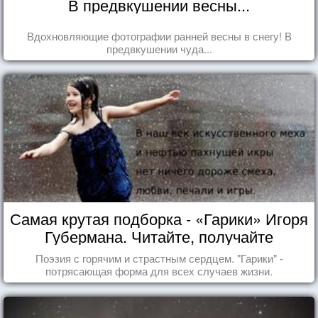
В предвкушении весны...
Вдохновляющие фотографии ранней весны в снегу! В
предвкушении чуда...
Самая крутая подборка - «Гарики» Игоря
Губермана. Читайте, получайте
удовольствие!
Поэзия с горячим и страстным сердцем. "Гарики" -
потрясающая форма для всех случаев жизни.