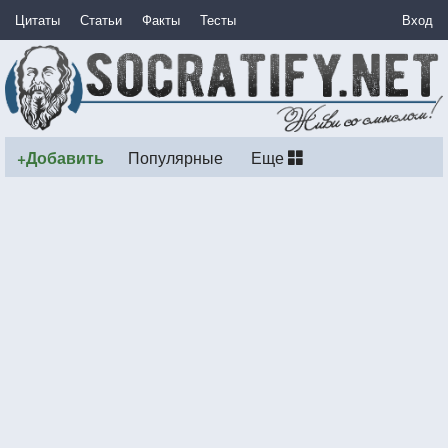
Цитаты
Статьи
Факты
Тесты
Вход
+Добавить
Популярные
Еще