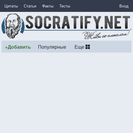
Цитаты
Статьи
Факты
Тесты
Вход
+Добавить
Популярные
Еще