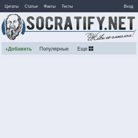
Цитаты
Статьи
Факты
Тесты
Вход
+Добавить
Популярные
Еще