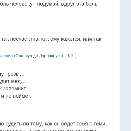
оль человеку - подумай, вдруг эта боль
так несчастлив, как ему кажется, или так
ления (Франсуа де Ларошфуко) (100+)
хнут розы…
будет мед…
ек запомнит…
 и не поймет.
 судить по тому, как он ведет себя с теми,
у полезен, а также с теми, кто не может