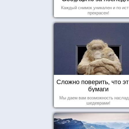
пару лет
Каждый снимок уникален и по ис
прекрасен!
Сложно поверить, что эт
бумаги
Мы даем вам возможность наслад
шедеврами!