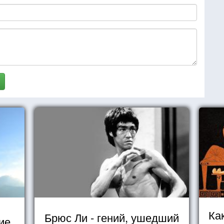
Ка
Брюс Ли - гений, ушедший
ие