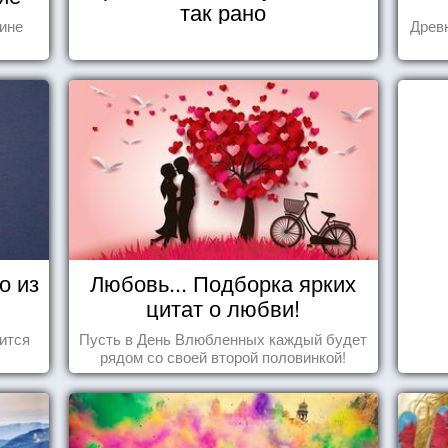
так рано
тине
Древн
о из
Любовь... Подборка ярких
цитат о любви!
ится
Пусть в День Влюбленных каждый будет
рядом со своей второй половинкой!