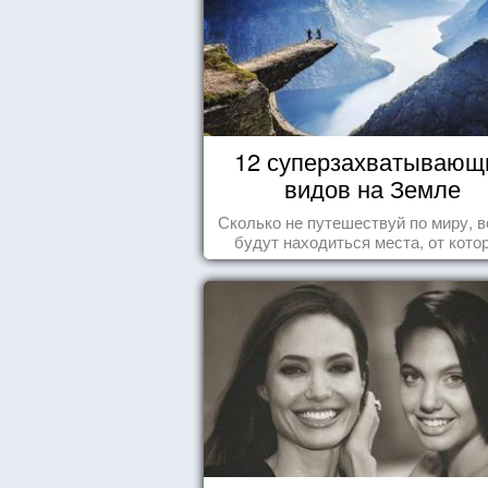
12 суперзахватывающ
видов на Земле
Сколько не путешествуй по миру, в
будут находиться места, от кото
перехватывает дух и кружится голо