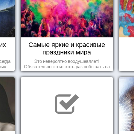
их
Самые яркие и красивые
праздники мира
сегда
Это невероятно воодушевляет!
рых
Обязательно стоит хоть раз побывать на
ва...
подобных мероприятиях и получить
массу впечатлений!