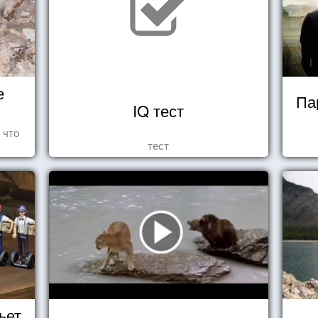
е
Па
IQ тест
 что
тест
ьет