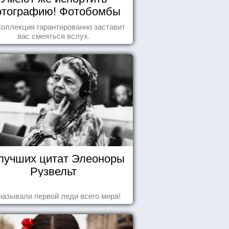
тографию! Фотобомбы
животных
коллекция гарантированно заставит
вас смеяться вслух.
 лучших цитат Элеоноры
Рузвельт
называли первой леди всего мира!