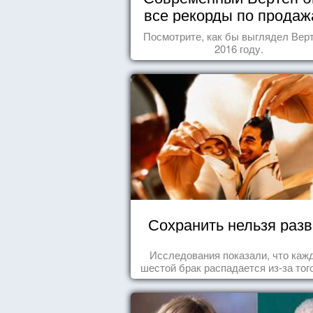
все рекорды по продаж
Посмотрите, как бы выглядел Верт
2016 году.
Сохранить нельзя раз
Исследования показали, что каж
шестой брак распадается из-за того
одного из супругов не устраивает
роль, которая выпала ему в сем