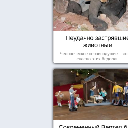
Неудачно застрявши
животные
Человеческое неравнодушие - вот
спасло этих бедолаг.
Современный Вертеп б