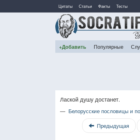
Цитаты
Статьи
Факты
Тесты
+Добавить
Популярные
Слу
Лаской душу достанет.
—
Белорусские пословицы и по
Предыдущая