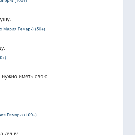
юпери) (100+)
душу.
х Мария Ремарк) (50+)
у.
0+)
 нужно иметь свою.
.
ия Ремарк) (100+)
за душу.