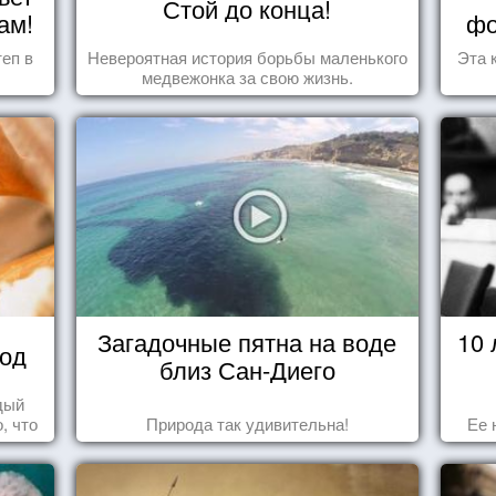
Стой до конца!
ам!
фо
еп в
Невероятная история борьбы маленького
Эта 
медвежонка за свою жизнь.
Загадочные пятна на воде
10
вод
близ Сан-Диего
дый
, что
Природа так удивительна!
Ее 
 та
ье.