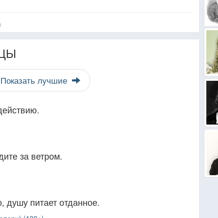
я
ЦЫ
Показать лучшие
действию.
ите за ветром.
, душу питает отданное.