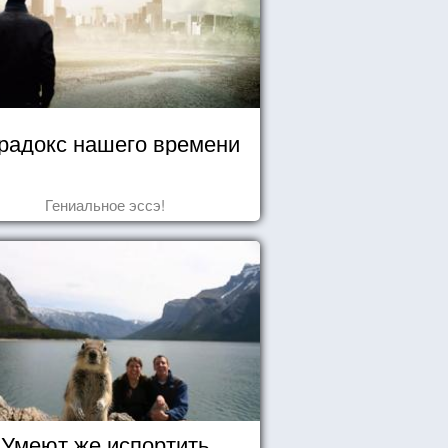
радокс нашего времени
Гениальное эссэ!
Умеют же испортить