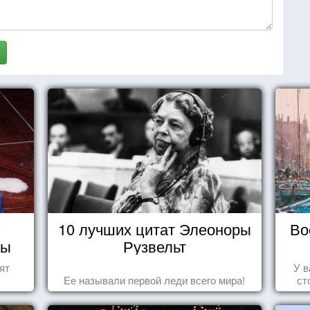
10 лучших цитат Элеоноры
Во
ды
Рузвельт
ят
У в
Ее называли первой леди всего мира!
ст