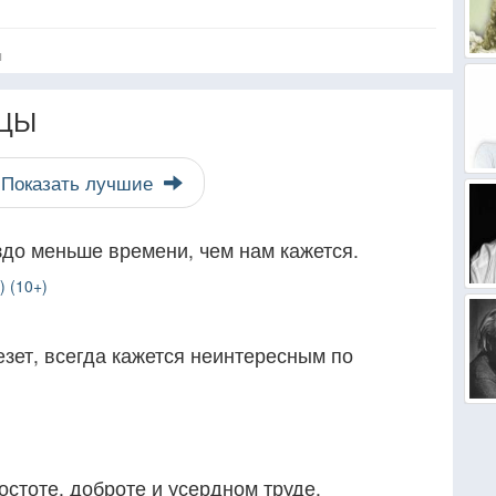
я
ЦЫ
Показать лучшие
аздо меньше времени, чем нам кажется.
 (10+)
езет, всегда кажется неинтересным по
остоте, доброте и усердном труде.