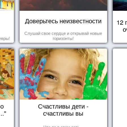
Доверьтесь неизвестности
12 
о
Слушай свое сердце и открывай новые
евры!
горизонты!
но
Счастливы дети -
.."
счастливы вы
Что-то в этом есть...