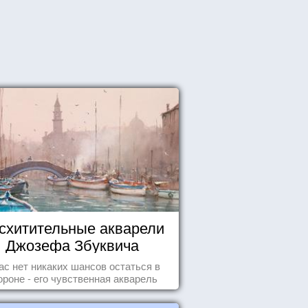
схитительные акварели
Джозефа Збуквича
ас нет никаких шансов остаться в
ороне - его чувственная акварель
покорила жителей всего мира.