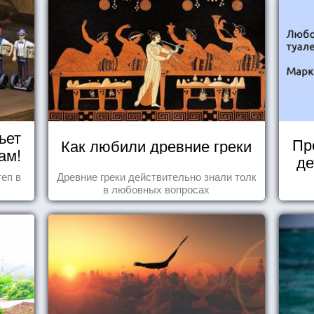
ьет
Пр
Как любили древние греки
ам!
де
еп в
Древние греки действительно знали толк
в любовных вопросах