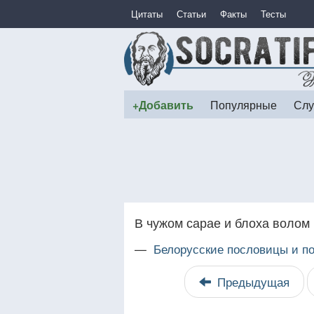
Цитаты
Статьи
Факты
Тесты
+Добавить
Популярные
Слу
В чужом сарае и блоха волом 
—
Белорусские пословицы и по
Предыдущая