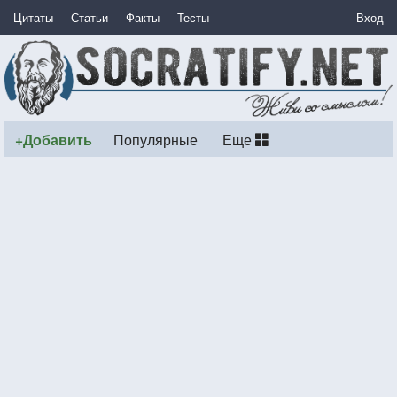
Цитаты
Статьи
Факты
Тесты
Вход
+Добавить
Популярные
Еще