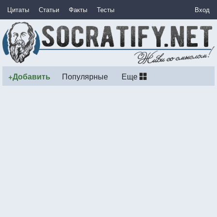
Цитаты
Статьи
Факты
Тесты
Вход
+Добавить
Популярные
Еще