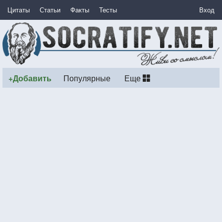
Цитаты
Статьи
Факты
Тесты
Вход
+Добавить
Популярные
Еще