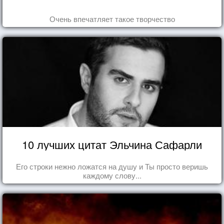
Очень впечатляет такое творчество
10 лучших цитат Эльчина Сафарли
Его строки нежно ложатся на душу и Ты просто веришь
каждому слову...