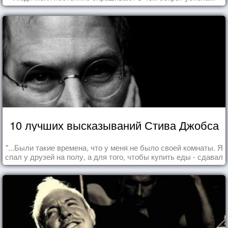
10 лучших высказываний Стива Джобса
"...Были такие времена, что у меня не было своей комнаты. Я
спал у друзей на полу, а для того, чтобы купить еды - сдавал
бутылки из под кока-колы"