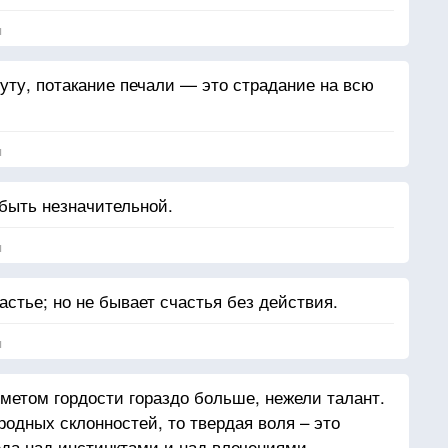
я
уту, потакание печали — это страдание на всю
я
быть незначительной.
я
астье; но не бывает счастья без действия.
я
метом гордости гораздо больше, нежели талант.
родных склонностей, то твердая воля – это
да над инстинктами и над влечениями.