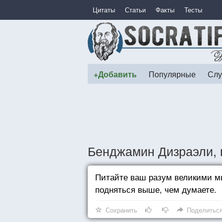
Цитаты
Статьи
Факты
Тесты
+Добавить
Популярные
Слу
Бенджамин Дизраэли, 
Питайте ваш разум великими мы
подняться выше, чем думаете.
Сохранить
Поделитьс