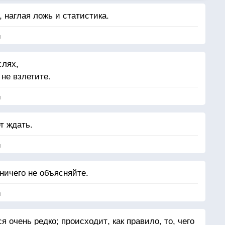
 наглая ложь и статистика.
я
слях,
не взлетите.
я
т ждать.
я
ничего не объясняйте.
я
я очень редко; происходит, как правило, то, чего