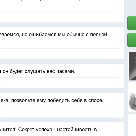
я
еваемся, но ошибаемся мы обычно с полной
я
и он будет слушать вас часами.
я
ека, позвольте ему победить себя в споре.
я
учится! Секрет успеха - настойчивость в