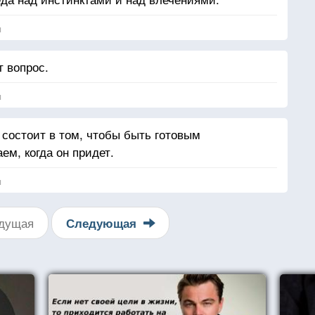
я
т вопрос.
я
 состоит в том, чтобы быть готовым
м, когда он придет.
я
дущая
Следующая