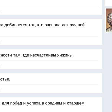
я
а добивается тот, кто располагает лучшей
я
сности там, где несчастливы хижины.
я
стье.
я
для побед и успеха в среднем и старшем