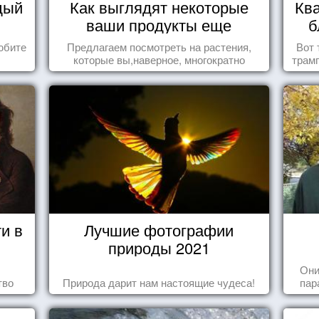
дый
Как выглядят некоторые
Ква
ваши продукты еще
б
живыми?
юбите
Предлагаем посмотреть на растения,
Вот 
которые вы,наверное, многократно
трамп
видели , но никогда не представляли
себе, что употребляете их в пищу.
и в
Лучшие фотографии
природы 2021
Они
тво
Природа дарит нам настоящие чудеса!
пар