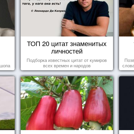
ТОП 20 цитат знаменитых
личностей
Подборка известных цитат от кумиров
Позв
ошопа
всех времен и народов
слова
влеч