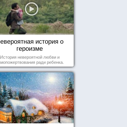
евероятная история о
героизме
История невероятной любви и
амопожертвования ради ребенка.