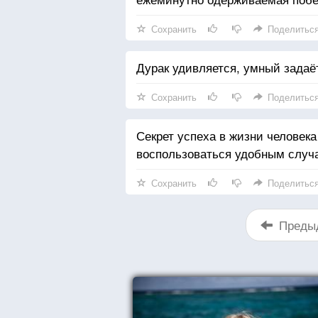
Сохранить
Поделитьс
Дурак удивляется, умный задаё
Сохранить
Поделитьс
Секрет успеха в жизни человека
воспользоваться удобным случае
Сохранить
Поделитьс
Преды