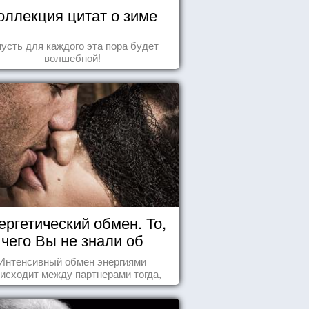
оллекция цитат о зиме
пусть для каждого эта пора будет
волшебной!
ергетический обмен. То,
чего Вы не знали об
отношениях
Интенсивный обмен энергиями
исходит между партнерами тогда,
а они испытывают симпатию друг к
другу...