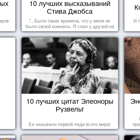
тых
10 лучших высказываний
К
Стива Джобса
иров
"...Были такие времена, что у меня не
И 
было своей комнаты. Я спал у друзей на
полу, а для того, чтобы купить еды -
сдавал бутылки из под кока-колы"
10 лучших цитат Элеоноры
Эн
Рузвельт
Ее называли первой леди всего мира!
про
когд