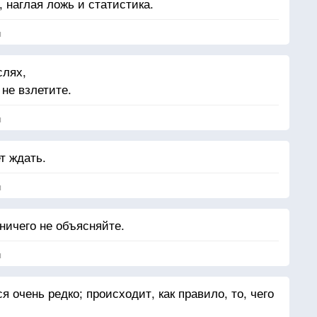
 наглая ложь и статистика.
я
слях,
не взлетите.
я
т ждать.
я
ничего не объясняйте.
я
я очень редко; происходит, как правило, то, чего