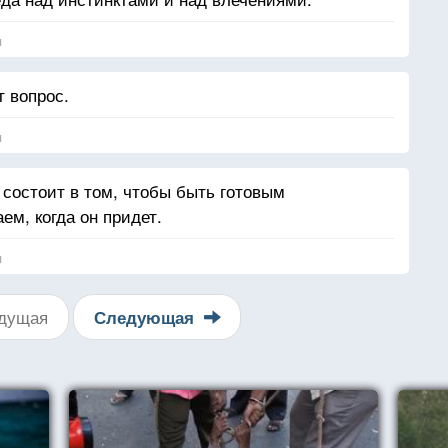
я
т вопрос.
я
 состоит в том, чтобы быть готовым
м, когда он придет.
я
дущая
Следующая