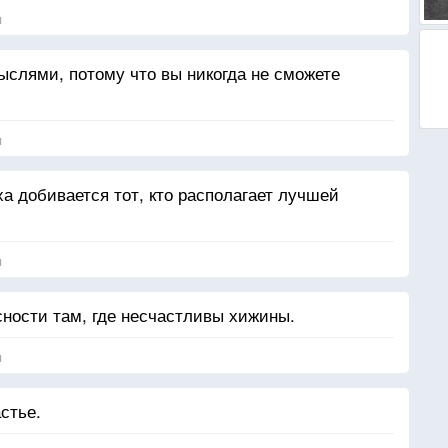
я
слями, потому что вы никогда не сможете
я
а добивается тот, кто располагает лучшей
я
сности там, где несчастливы хижины.
я
стье.