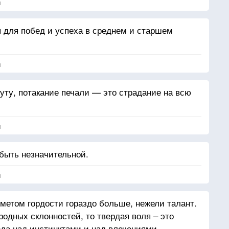
я
для побед и успеха в среднем и старшем
я
уту, потакание печали — это страдание на всю
я
быть незначительной.
я
метом гордости гораздо больше, нежели талант.
родных склонностей, то твердая воля – это
да над инстинктами и над влечениями.