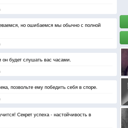
я
еваемся, но ошибаемся мы обычно с полной
я
и он будет слушать вас часами.
я
ека, позвольте ему победить себя в споре.
я
учится! Секрет успеха - настойчивость в