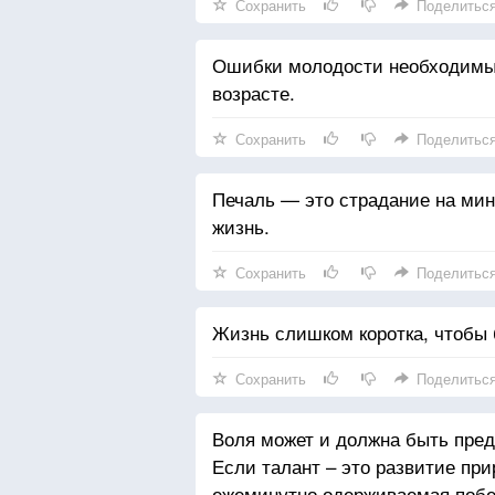
Сохранить
Поделитьс
Ошибки молодости необходимы 
возрасте.
Сохранить
Поделитьс
Печаль — это страдание на мин
жизнь.
Сохранить
Поделитьс
Жизнь слишком коротка, чтобы 
Сохранить
Поделитьс
Воля может и должна быть пред
Если талант – это развитие при
ежеминутно одерживаемая побе