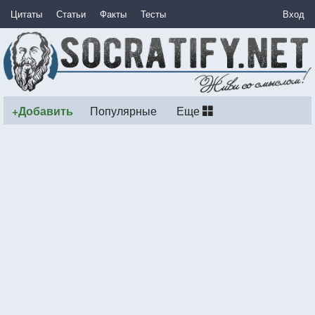
Цитаты
Статьи
Факты
Тесты
Вход
+Добавить
Популярные
Еще