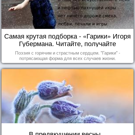
Самая крутая подборка - «Гарики» Игоря
Губермана. Читайте, получайте
удовольствие!
Поэзия с горячим и страстным сердцем. "Гарики" -
потрясающая форма для всех случаев жизни.
В предвкушении весны...