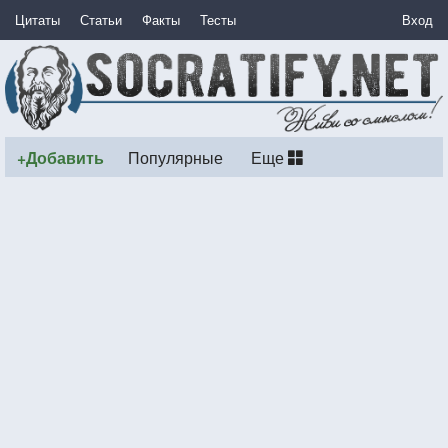
Цитаты
Статьи
Факты
Тесты
Вход
+Добавить
Популярные
Еще