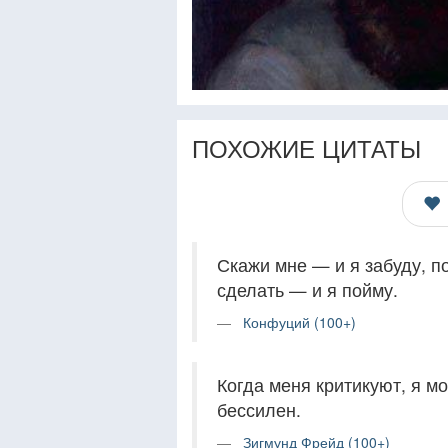
ПОХОЖИЕ ЦИТАТЫ
Скажи мне — и я забуду, п
сделать — и я пойму.
Конфуций (100+)
Когда меня критикуют, я мо
бессилен.
Зигмунд Фрейд (100+)