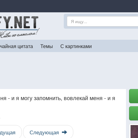
чайная цитата
Темы
С картинками
ня - и я могу запомнить, вовлекай меня - и я
т
дущая
Следующая