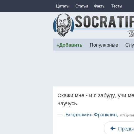
Цитаты
Статьи
Факты
Тесты
+Добавить
Популярные
Слу
Скажи мне - и я забуду, учи ме
научусь.
—
Бенджамин Франклин,
205 цита
Преды