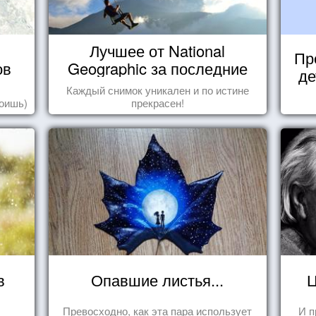
Лучшее от National
Пр
ов
Geographic за последние
де
пару лет
Каждый снимок уникален и по истине
роишь)
прекрасен!
в
Опавшие листья...
Ц
Превосходно, как эта пара использует
И п