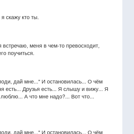
 я скажу кто ты.
я встречаю, меня в чем-то превосходит,
его поучиться.
оди, дай мне..." И остановилась... О чём
я есть... Друзья есть... Я слышу и вижу... Я
люблю... А что мне надо?... Вот что...
оди, дай мне..." И остановилась... О чём