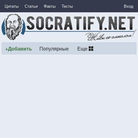
Цитаты
Статьи
Факты
Тесты
Вход
+Добавить
Популярные
Еще