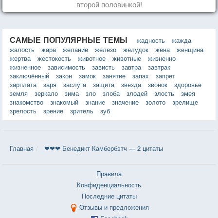
второй половинкой!
САМЫЕ ПОПУЛЯРНЫЕ ТЕМЫ
жадность
жажда
жалость
жара
желание
железо
желудок
жена
женщина
жертва
жестокость
животное
животные
жизненно
жизненное
зависимость
зависть
завтра
завтрак
заключённый
закон
замок
занятие
запах
запрет
зарплата
заря
заслуга
защита
звезда
звонок
здоровье
земля
зеркало
зима
зло
злоба
злодей
злость
змея
знакомство
знакомый
знание
значение
золото
зрелище
зрелость
зрение
зритель
зуб
Главная
❤❤❤ Бенедикт Камбербэтч — 2 цитаты
Правила
Конфиденциальность
Последние цитаты
Отзывы и предложения