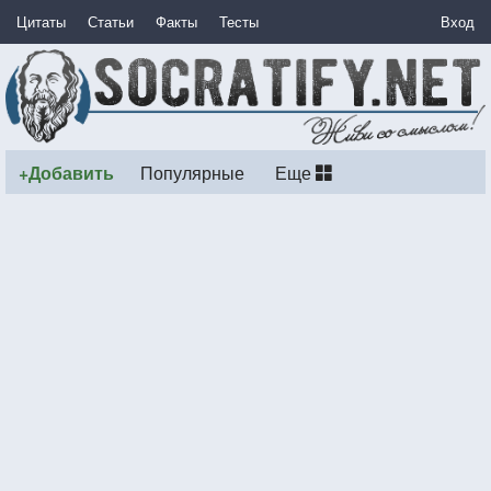
Цитаты
Статьи
Факты
Тесты
Вход
+Добавить
Популярные
Еще