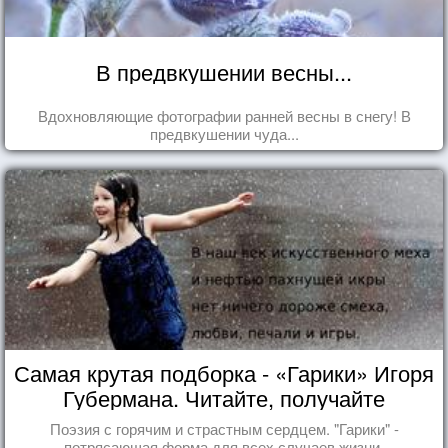
В предвкушении весны...
Вдохновляющие фотографии ранней весны в снегу! В
предвкушении чуда...
Самая крутая подборка - «Гарики» Игоря
Губермана. Читайте, получайте
удовольствие!
Поэзия с горячим и страстным сердцем. "Гарики" -
потрясающая форма для всех случаев жизни.