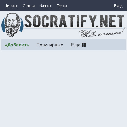
Цитаты
Статьи
Факты
Тесты
Вход
+Добавить
Популярные
Еще