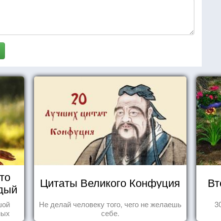
то
Цитаты Великого Конфуция
Вт
дый
шой
Не делай человеку того, чего не желаешь
3
ных
себе.