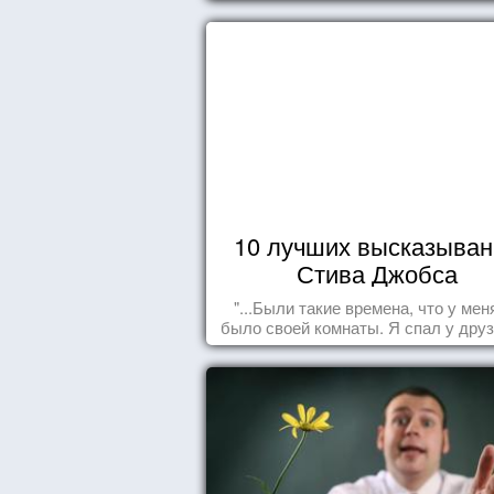
вещей, которые должны стать ча
вашего дня.
10 лучших высказыван
Стива Джобса
"...Были такие времена, что у мен
было своей комнаты. Я спал у друз
полу, а для того, чтобы купить ед
сдавал бутылки из под кока-кол