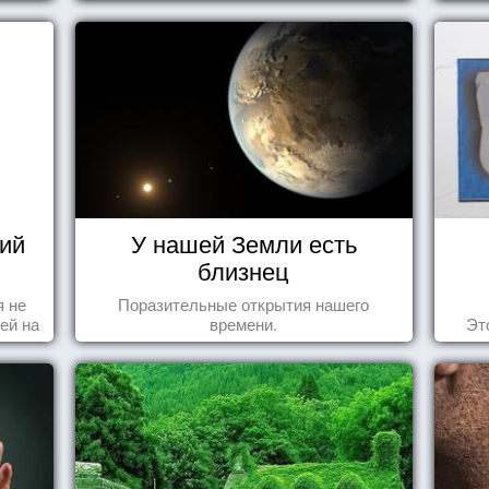
стью
ий
У нашей Земли есть
близнец
я не
Поразительные открытия нашего
ей на
времени.
Эт
ы -
ы"