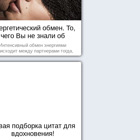
ергетический обмен. То,
чего Вы не знали об
отношениях
Интенсивный обмен энергиями
исходит между партнерами тогда,
а они испытывают симпатию друг к
другу...
вая подборка цитат для
вдохновения!