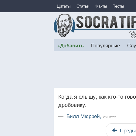
Цитаты
Статьи
Факты
Тесты
+Добавить
Популярные
Слу
Когда я слышу, как кто-то гов
дробовику.
—
Билл Мюррей,
28 цитат
Преды