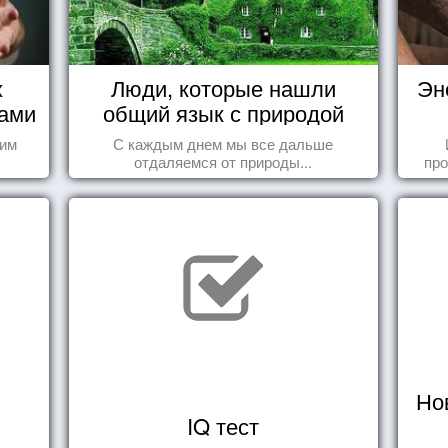
х
Люди, которые нашли
Эн
нами
общий язык с природой
шим
С каждым днем мы все дальше
отдаляемся от природы...
про
когд
Но
IQ тест