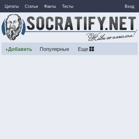
Цитаты
Статьи
Факты
Тесты
Вход
+Добавить
Популярные
Еще