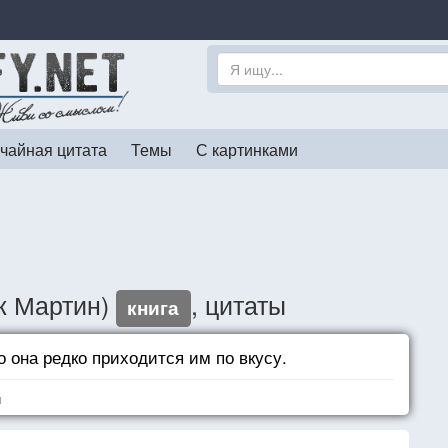
чайная цитата
Темы
С картинками
ж Мартин)
, цитаты
книга
 она редко приходится им по вкусу.
я