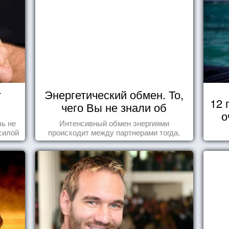
т
Энергетический обмен. То,
12 
чего Вы не знали об
о
отношениях
ь не
Интенсивный обмен энергиями
силой
происходит между партнерами тогда,
м ...
когда они испытывают симпатию друг к
другу...