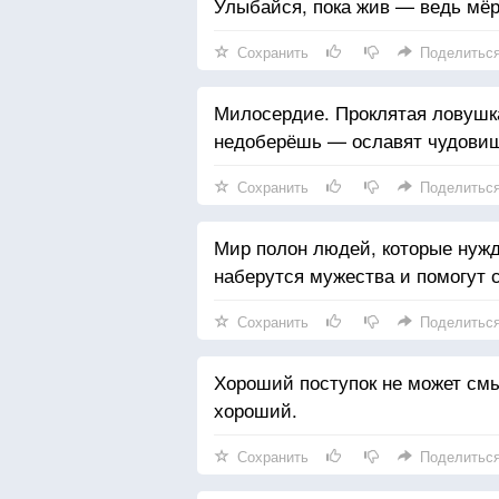
Улыбайся, пока жив — ведь мёр
Сохранить
Поделитьс
Милосердие. Проклятая ловушка
недоберёшь — ославят чудови
Сохранить
Поделитьс
Мир полон людей, которые нужд
наберутся мужества и помогут 
Сохранить
Поделитьс
Хороший поступок не может смы
хороший.
Сохранить
Поделитьс