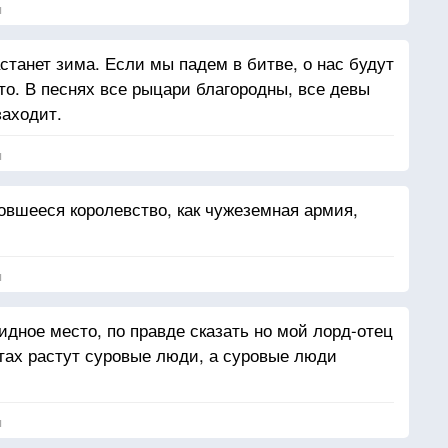
я
астанет зима. Если мы падем в битве, о нас будут
ето. В песнях все рыцари благородны, все девы
заходит.
я
овшееся королевство, как чужеземная армия,
я
идное место, по правде сказать но мой лорд-отец
стах растут суровые люди, а суровые люди
я