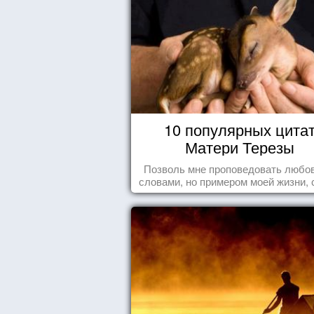
10 популярных цита
Матери Терезы
Позволь мне проповедовать любов
словами, но примером моей жизни, 
влечения, воодушевляющим влияние