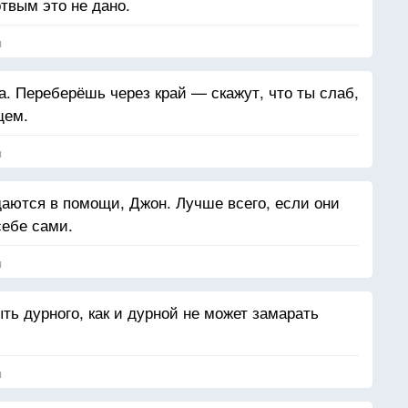
твым это не дано.
я
. Переберёшь через край — скажут, что ты слаб,
щем.
я
аются в помощи, Джон. Лучше всего, если они
себе сами.
я
ть дурного, как и дурной не может замарать
я