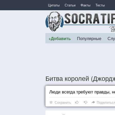
Цитаты
Статьи
Факты
Тесты
+Добавить
Популярные
Слу
Битва королей (Джорд
Люди всегда требуют правды, но
Сохранить
Поделитьс