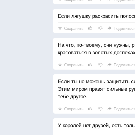
Если лягушку раскрасить полоск
Сохранить
Поделитьс
На что, по-твоему, они нужны, 
красоваться в золотых доспеха
Сохранить
Поделитьс
Если ты не можешь защитить себ
Этим миром правят сильные руки
тебе другое.
Сохранить
Поделитьс
У королей нет друзей, есть тол