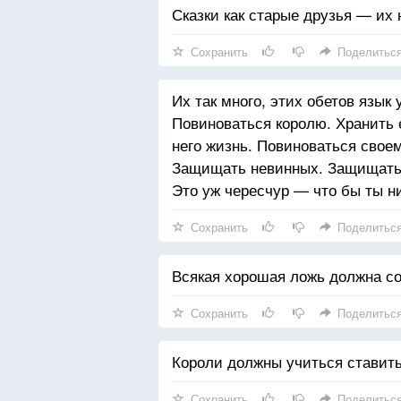
Сказки как старые друзья — их
Сохранить
Поделитьс
Их так много, этих обетов язык
Повиноваться королю. Хранить е
него жизнь. Повиноваться своем
Защищать невинных. Защищать 
Это уж чересчур — что бы ты н
Сохранить
Поделитьс
Всякая хорошая ложь должна со
Сохранить
Поделитьс
Короли должны учиться ставит
Сохранить
Поделитьс