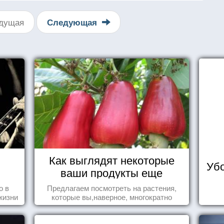
дущая
Следующая
Как выглядят некоторые
Убо
ваши продукты еще
живыми?
о в
Предлагаем посмотреть на растения,
жизни
которые вы,наверное, многократно
видели , но никогда не представляли
себе, что употребляете их в пищу.