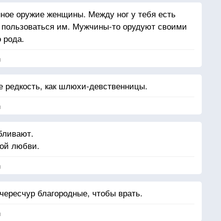
ное оружие женщины. Между ног у тебя есть
я пользоваться им. Мужчины-то орудуют своими
 рода.
я
 редкость, как шлюхи-девственницы.
я
бливают.
кой любви.
я
чересчур благородные, чтобы врать.
я