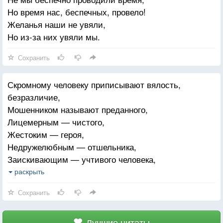
Но время нас, беспечных, провело!
Желанья наши не увяли,
Но из-за них увяли мы.
Сохранить
Скромному человеку приписывают вялость,
безразличие,
Мошенником называют преданного,
Лицемерным — чистого,
Жестоким — героя,
Недружелюбным — отшельника,
Заискивающим — учтивого человека,
Высокомерным — царственного,
раскрыть
Болтливым — красноречивого,
Сохранить
Беспомощным — верующего.
Существует ли хоть одна добродетель,
Избежавшая
Лучшие цитаты