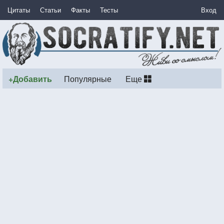
Цитаты
Статьи
Факты
Тесты
Вход
+Добавить
Популярные
Еще