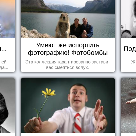
Умеют же испортить
..
Под
фотографию! Фотобомбы
животных
ней
Эта коллекция гарантированно заставит
Жи
а...
вас смеяться вслух.