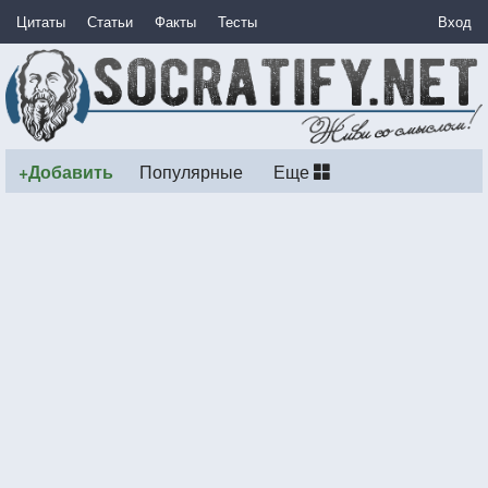
Цитаты
Статьи
Факты
Тесты
Вход
+Добавить
Популярные
Еще