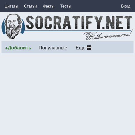
Цитаты
Статьи
Факты
Тесты
Вход
+Добавить
Популярные
Еще