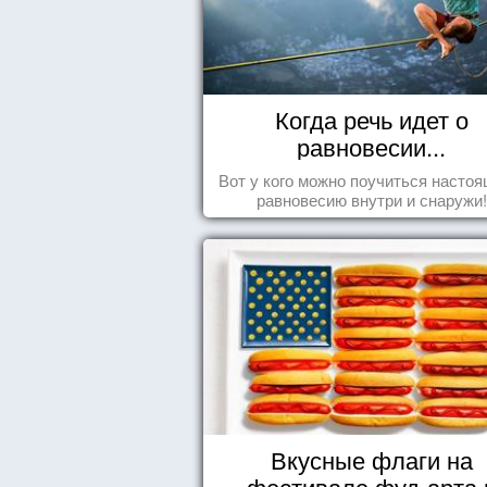
Когда речь идет о
равновесии...
Вот у кого можно поучиться насто
равновесию внутри и снаружи!
Вкусные флаги на
фестивале фуд-арта 