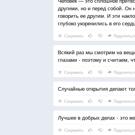
Человек — это сплошное притво
другими, но и перед собой. Он 
говорить ее другим. И эти накл
глубоко укоренились в его серд
Сохранить
Поделитьс
Всякий раз мы смотрим на вещи 
глазами - поэтому и считаем, ч
Сохранить
Поделитьс
Случайные открытия делают то
Сохранить
Поделитьс
Лучшее в добрых делах - это же
Сохранить
Поделитьс