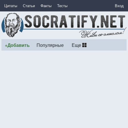
Цитаты
Статьи
Факты
Тесты
Вход
+Добавить
Популярные
Еще