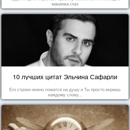
макияжа глаз
10 лучших цитат Эльчина Сафарли
Его строки нежно ложатся на душу и Ты просто веришь
каждому слову...