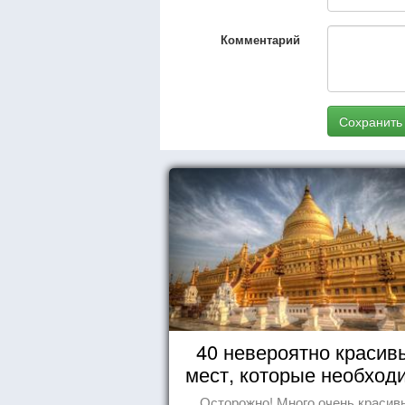
Комментарий
Сохранить
40 невероятно красив
мест, которые необход
увидеть пока вы жив
Осторожно! Много очень красив