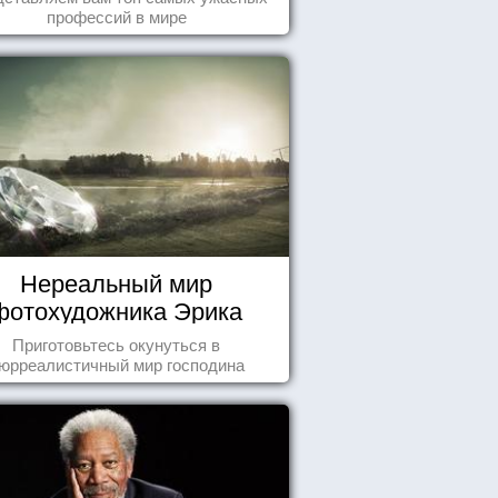
профессий в мире
Нереальный мир
фотохудожника Эрика
Йоханссона
Приготовьтесь окунуться в
юрреалистичный мир господина
Йоханссона