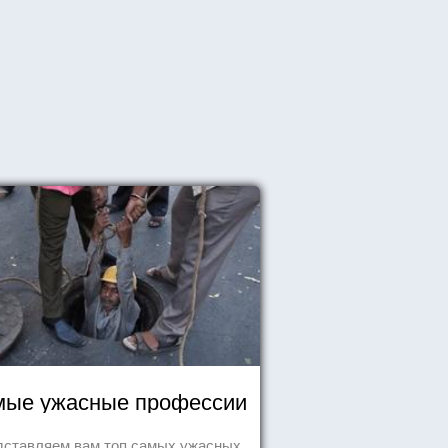
ые ужасные профессии
дставляем вам топ самых ужасных