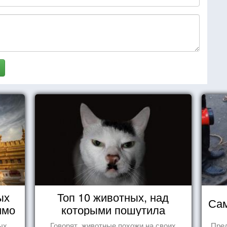
ых
Топ 10 животных, над
Сам
имо
которыми пошутила
ы
природа
ых
Говорят, животные похожи на своих
Пре