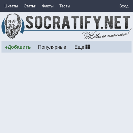
Цитаты
Статьи
Факты
Тесты
Вход
+Добавить
Популярные
Еще