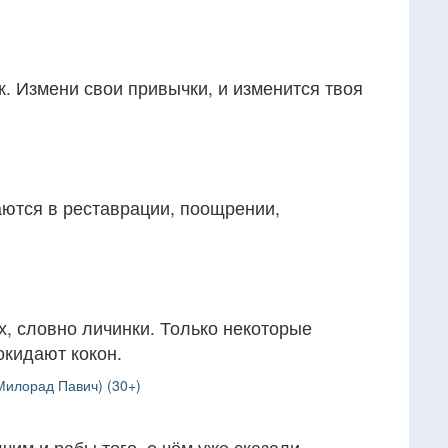
. Измени свои привычки, и изменится твоя
ются в реставрации, поощрении,
, словно личинки. Только некоторые
окидают кокон.
Милорад Павич) (30+)
чим и рабы того, о чём уже сказали.