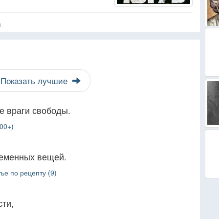
я
Показать лучшие
е враги свободы.
00+)
ременных вещей.
ье по рецепту (9)
сти,