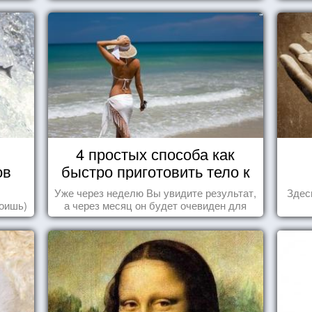
4 простых способа как
ов
быстро приготовить тело к
морю
Уже через неделю Вы увидите результат,
Здес
роишь)
а через месяц он будет очевиден для
всех!