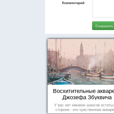
Комментарий
Сохранить
Восхитительные аквар
Джозефа Збуквича
У вас нет никаких шансов остать
стороне - его чувственная аквар
покорила жителей всего мира.