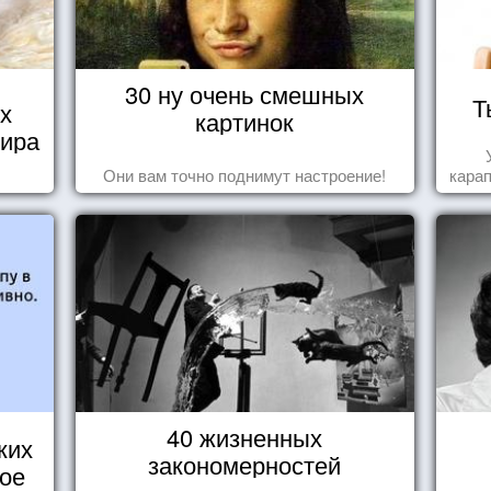
30 ну очень смешных
Т
х
картинок
мира
Они вам точно поднимут настроение!
карап
40 жизненных
ких
закономерностей
кое