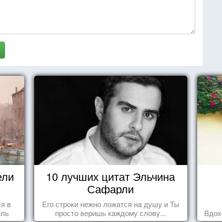
ели
10 лучших цитат Эльчина
Сафарли
ся в
Его строки нежно ложатся на душу и Ты
ель
просто веришь каждому слову...
Вдох