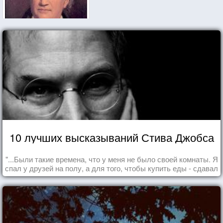
10 лучших высказываний Стива Джобса
"...Были такие времена, что у меня не было своей комнаты. Я
спал у друзей на полу, а для того, чтобы купить еды - сдавал
бутылки из под кока-колы"