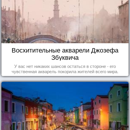
Восхитительные акварели Джозефа
Збуквича
У вас нет никаких шансов остаться в стороне - его
чувственная акварель покорила жителей всего мира.