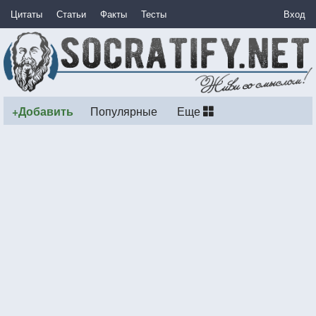
Цитаты
Статьи
Факты
Тесты
Вход
+Добавить
Популярные
Еще