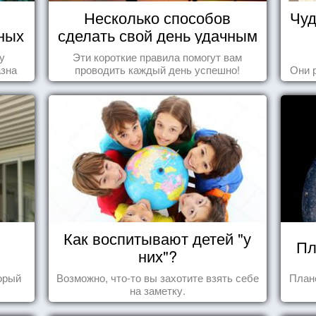
Несколько способов
Чуд
ных
сделать свой день удачным
у
Эти короткие правила помогут вам
азна
проводить каждый день успешно!
Они 
Как воспитывают детей "у
Пл
них"?
торый
Возможно, что-то вы захотите взять себе
План
на заметку.