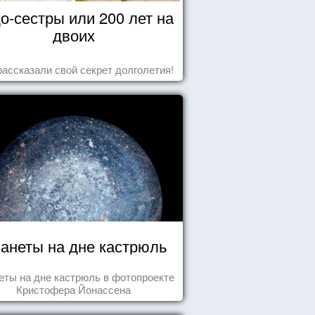
о-сестры или 200 лет на
двоих
рассказали свой секрет долголетия!
анеты на дне кастрюль
еты на дне кастрюль в фотопроекте
Кристофера Йонассена