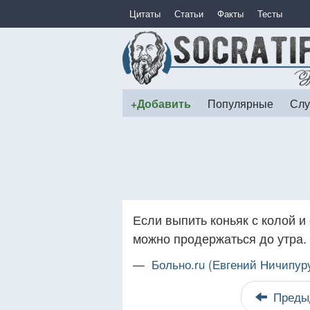
Цитаты
Статьи
Факты
Тесты
+Добавить
Популярные
Слу
Если выпить коньяк с колой и
можно продержаться до утра. 
—
Больно.ru (Евгений Ничипур
Преды