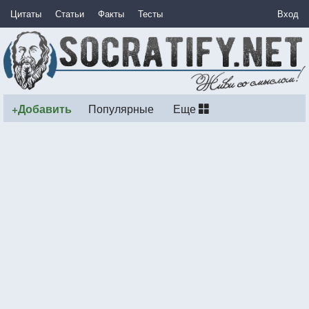
Цитаты
Статьи
Факты
Тесты
Вход
+Добавить
Популярные
Еще