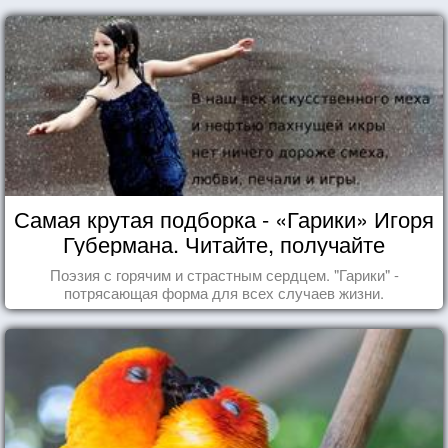
Самая крутая подборка - «Гарики» Игоря
Губермана. Читайте, получайте
удовольствие!
Поэзия с горячим и страстным сердцем. "Гарики" -
потрясающая форма для всех случаев жизни.