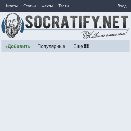
Цитаты
Статьи
Факты
Тесты
Вход
+Добавить
Популярные
Еще