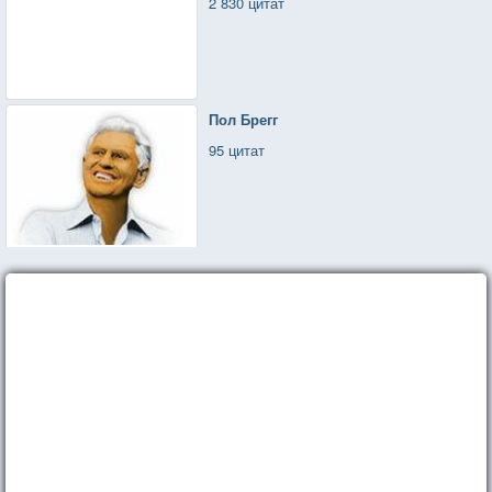
2 830 цитат
Пол Брегг
95 цитат