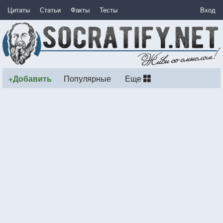
Цитаты
Статьи
Факты
Тесты
Вход
+Добавить
Популярные
Еще