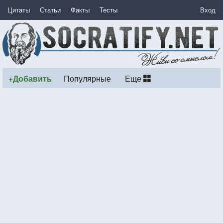
Цитаты
Статьи
Факты
Тесты
Вход
+Добавить
Популярные
Еще