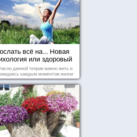
ослать всё на... Новая
ихология или здоровый
пофигизм.
ласно данной теории важно жить и
лаждаясь каждым моментом жизни
нанно и с удовольствием. Как это,
робуем разобраться на реальных
примерах.