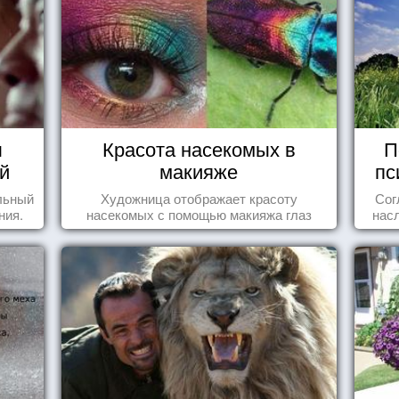
ы
Красота насекомых в
П
й
макияже
пс
льный
Художница отображает красоту
Сог
ния.
насекомых с помощью макияжа глаз
нас
осоз
поп