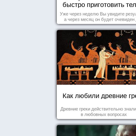
быстро приготовить тел
морю
Уже через неделю Вы увидите резу
а через месяц он будет очевиден
всех!
Как любили древние гр
Древние греки действительно знали
в любовных вопросах