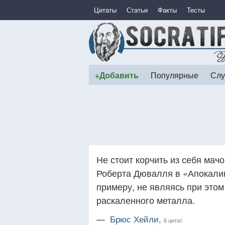
Цитаты
Статьи
Факты
Тесты
+Добавить
Популярные
Слу
Не стоит корчить из себя мач
Роберта Дювалля в «Апокалип
примеру, не являясь при этом
раскаленного металла.
—
Брюс Хейли,
6 цитат