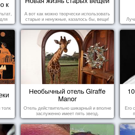
Новая жизнь старых вещей
о к
льтат,
А вот как можно творчески использовать
 для
старые и ненужные, казалось бы, вещи!
Луч
Необычный отель Giraffe
10
еки
Manor
 толк
Отель действительно шикарный и вполне
Его 
заслуженно имеет пять звезд.