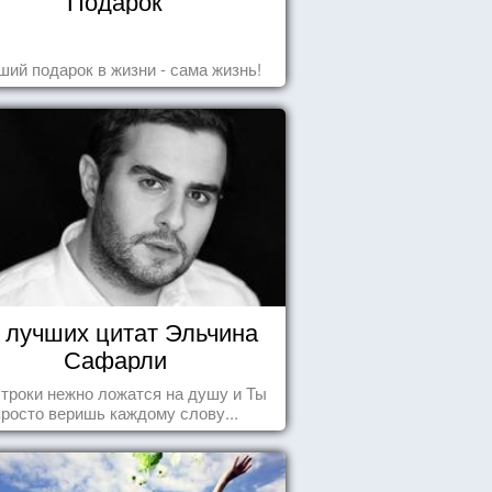
Подарок
ший подарок в жизни - сама жизнь!
 лучших цитат Эльчина
Сафарли
строки нежно ложатся на душу и Ты
просто веришь каждому слову...