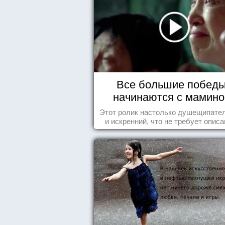
Все большие побед
начинаются с мамино
колыбели
Этот ролик настолько душещипате
и искренний, что не требует описа